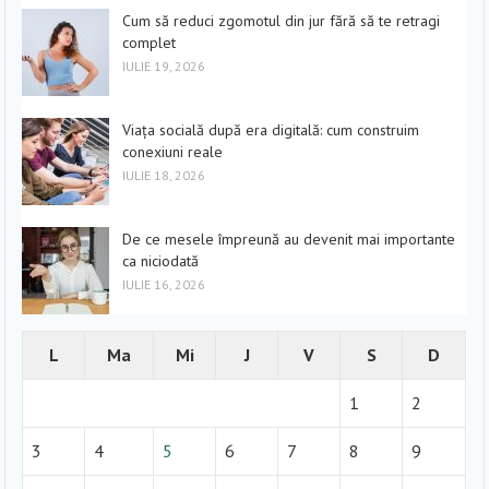
Cum să reduci zgomotul din jur fără să te retragi
complet
IULIE 19, 2026
Viața socială după era digitală: cum construim
conexiuni reale
IULIE 18, 2026
De ce mesele împreună au devenit mai importante
ca niciodată
IULIE 16, 2026
L
Ma
Mi
J
V
S
D
1
2
3
4
5
6
7
8
9