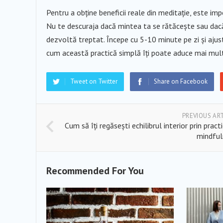
Pentru a obține beneficii reale din meditație, este imp
Nu te descuraja dacă mintea ta se rătăcește sau dacă 
dezvoltă treptat. Începe cu 5-10 minute pe zi și ajus
cum această practică simplă îți poate aduce mai multă li
Tweet on Twitter
Share on Facebook
PREVIOUS AR
Cum să îți regăsești echilibrul interior prin practi
mindful
Recommended For You