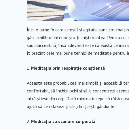
Într-o lume în care stresul și agitația sunt tot mai p
găsi echilibrul interior și a-ți liniști mintea. Pentru c
sau inaccesibilă, însă adevărul este că există tehnici 
îți prezint cele mai bune tehnici de meditație pentru în
Meditația prin respirație conștientă
Aceasta este probabil cea mai simplă și accesibilă teh
confortabil, să închizi ochii și să-ți concentrezi atenți
intră și iese din corp. Dacă mintea începe să rătăceasc
ajută să te relaxezi și să-ți liniștești gândurile.
Meditația cu scanare corporală