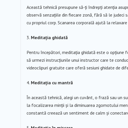
Această tehnică presupune să-ți îndrepți atenția asupra 
observă senzațiile din fiecare zonă, fără să le judeci s
cu propriul corp. Scanarea corporală ajută la relaxare 
Meditația ghidată
Pentru începători, meditația ghidată este o opțiune f
să urmezi instrucțiunile unui instructor care te conduc
videoclipuri gratuite care oferă sesiuni ghidate de dife
Meditația cu mantră
În această tehnică, alegi un cuvânt, o frază sau un su
la focalizarea minții și la diminuarea zgomotului men
constantă creează un sentiment de calm și conectare
Meditația în mișcare