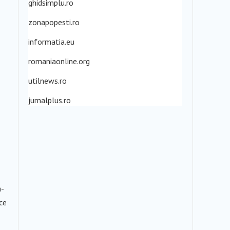
ghidsimplu.ro
zonapopesti.ro
informatia.eu
romaniaonline.org
utilnews.ro
jurnalplus.ro
a-
ce