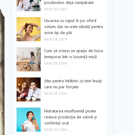
produselor deja cumpărate
IULIE 30, 2026
Uscarea cu capul în jos oferă
volum, dar nu este ideală pentru
orice tip de păr
IULIE 29, 2026
Cum să creezi un spațiu de lucru
temporar într-o locuință mică
IULIE 28, 2026
Idei pentru întâlniri cu tine însuți
care nu par forțate
IULIE 28, 2026
Hidratarea insuficientă poate
reduce producția de salivă și
confortul oral
IULIE 20, 2026