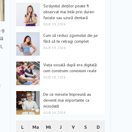
Scrâșnitul dinților poate fi
observat mai întâi prin dureri
faciale sau uzură dentară
IULIE 19, 2026
-ți
Cum să reduci zgomotul din jur
lă
fără să te retragi complet
l,
IULIE 19, 2026
Viața socială după era digitală:
cum construim conexiuni reale
IULIE 18, 2026
c
De ce mesele împreună au
devenit mai importante ca
e
niciodată
IULIE 16, 2026
L
Ma
Mi
J
V
S
D