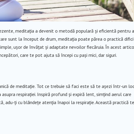
rezente, meditația a devenit o metodă populară și eficientă pentru a
ei care sunt la început de drum, meditația poate părea o practică difici
simple, ușor de învățat și adaptate nevoilor fiecăruia. În acest artico
cepători, care te pot ajuta să începi cu pași mici, dar siguri.
nică de meditație. Tot ce trebuie să faci este să te așezi într-un lo
a asupra respirației. Inspiră profund și expiră lent, simțind aerul care
ă, adu-ți cu blândețe atenția înapoi la respirație. Această practică t