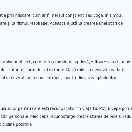
tația prin mișcare, cum ar fi mersul conștient sau yoga. În timpul
oare și la ritmul respirației. Aceasta ajută la crearea unei stări de
ui singur obiect, cum ar fi o lumânare aprinsă, o floare sau chiar un
ului, culorile, formele și texturile. Dacă mintea deviază, readu-ți
ntru dezvoltarea concentrării și pentru liniștirea gândurilor.
ucrurilor pentru care ești recunoscător în viața ta. Poți începe prin 
ări personale. Meditația recunoștinței crește starea de bine și redu
titudine pozitivă.