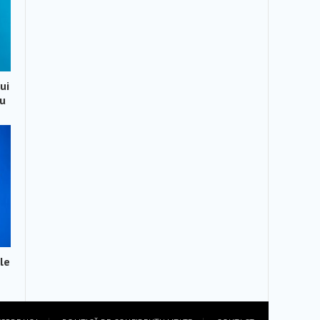
ui
ău
le