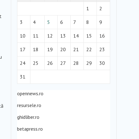
1
2
t
3
4
5
6
7
8
9
10
11
12
13
14
15
16
17
18
19
20
21
22
23
u
24
25
26
27
28
29
30
31
opennews.ro
resursele.ro
tă
ghidliber.ro
betapress.ro