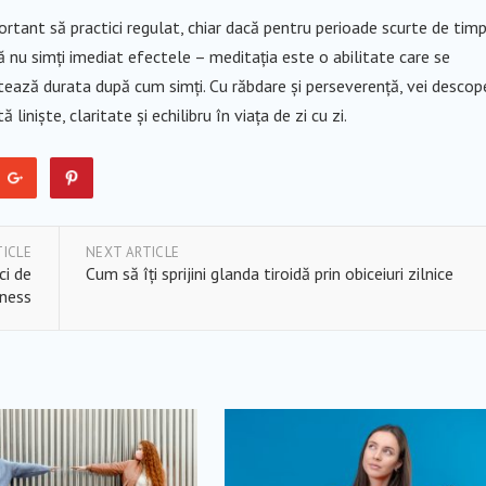
ortant să practici regulat, chiar dacă pentru perioade scurte de timp
nu simți imediat efectele – meditația este o abilitate care se
tează durata după cum simți. Cu răbdare și perseverență, vei descope
niște, claritate și echilibru în viața de zi cu zi.
TICLE
NEXT ARTICLE
ci de
Cum să îți sprijini glanda tiroidă prin obiceiuri zilnice
ness