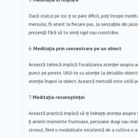
Dacă statul pe loc ți se pare dificil, poți începe medi
mersului, fii atent la fiecare pas, la senzațiile din pici
prezență fără să te simți rigid sau constrâns.
Meditația prin concentrare pe un obiect
Această tehnică implică focalizarea atenției asupra un
punct pe perete. Uită-te cu atenție la detaliile obiect
atenția înapoi la obiect. Această metodă este utilă pe
Meditația recunoștinței
Această practică implică să-ți îndrepți atenția asupra l
ți aminti momente frumoase, persoane dragi sau realiz
stresul, fiind o modalitate excelentă de a cultiva o a