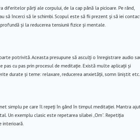
diferitelor părți ale corpului, de la cap până la picioare. Pe rând,
au să încerci să le schimbi. Scopul este să fii prezent și să iei contac
profundă și la reducerea tensiunii fizice și mentale.
oarte potrivită. Aceasta presupune să asculți o înregistrare audio sa
e pas cu pas prin procesul de meditație. Există multe aplicații și
rite durate și teme: relaxare, reducerea anxietății, somn liniștit etc.
net simplu pe care îl repeți în gând în timpul meditației. Mantra aju
tal. Un exemplu clasic este repetarea silabei „Om”. Repetiția
 interioară.