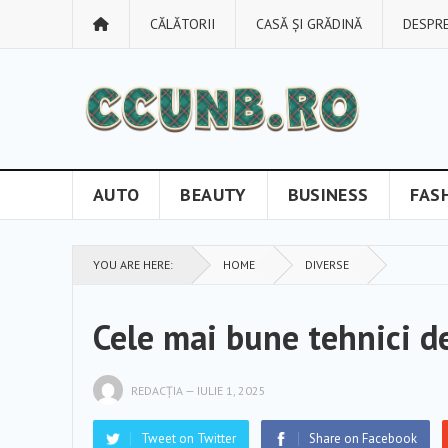
CĂLĂTORII
CASĂ ȘI GRĂDINĂ
DESPRE
AUTO
BEAUTY
BUSINESS
FAS
YOU ARE HERE:
HOME
DIVERSE
Cele mai bune tehnici d
REDACȚIA
—
IULIE 1, 2025
Tweet on Twitter
Share on Facebook