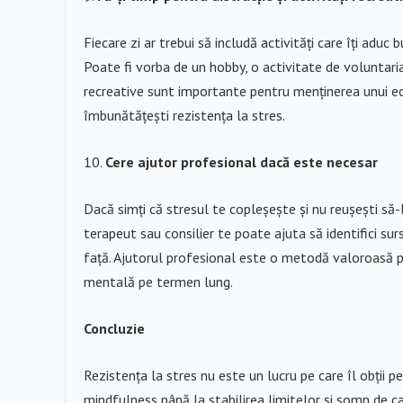
Fiecare zi ar trebui să includă activități care îți aduc 
Poate fi vorba de un hobby, o activitate de voluntariat 
recreative sunt importante pentru menținerea unui echil
îmbunătățești rezistența la stres.
Cere ajutor profesional dacă este necesar
Dacă simți că stresul te copleșește și nu reușești să-l 
terapeut sau consilier te poate ajuta să identifici sur
față. Ajutorul profesional este o metodă valoroasă pe
mentală pe termen lung.
Concluzie
Rezistența la stres nu este un lucru pe care îl obții pes
mindfulness până la stabilirea limitelor și somn de cal