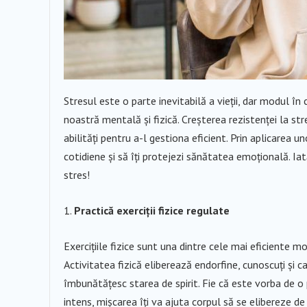
Stresul este o parte inevitabilă a vieții, dar modul 
noastră mentală și fizică. Creșterea rezistenței la s
abilități pentru a-l gestiona eficient. Prin aplicarea u
cotidiene și să îți protejezi sănătatea emoțională. I
stres!
Practică exerciții fizice regulate
Exercițiile fizice sunt una dintre cele mai eficiente mo
Activitatea fizică eliberează endorfine, cunoscuți și ca 
îmbunătățesc starea de spirit. Fie că este vorba de 
intens, mișcarea îți va ajuta corpul să se elibereze de