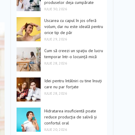
produselor deja cumpărate
IULIE 30, 2026
Uscarea cu capul în jos oferă
volum, dar nu este ideală pentru
orice tip de păr
IULIE 29, 2026
Cum să creezi un spațiu de lucru
temporar într-o locuință mică
IULIE 28, 2026
Idei pentru întâlniri cu tine însuți
care nu par forțate
IULIE 28, 2026
Hidratarea insuficientă poate
reduce producția de salivă și
confortul oral
IULIE 20, 2026