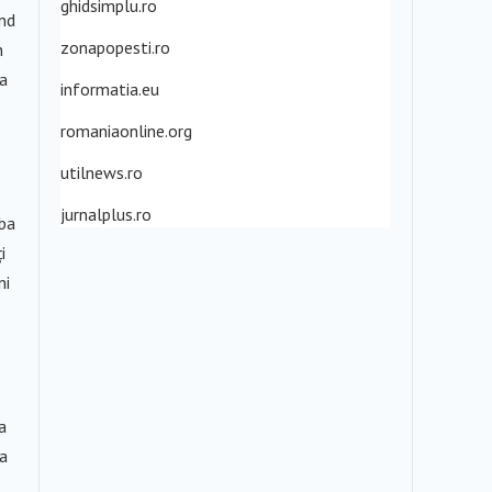
ghidsimplu.ro
ind
zonapopesti.ro
n
ea
informatia.eu
romaniaonline.org
utilnews.ro
jurnalplus.ro
rba
i
ni
a
 a