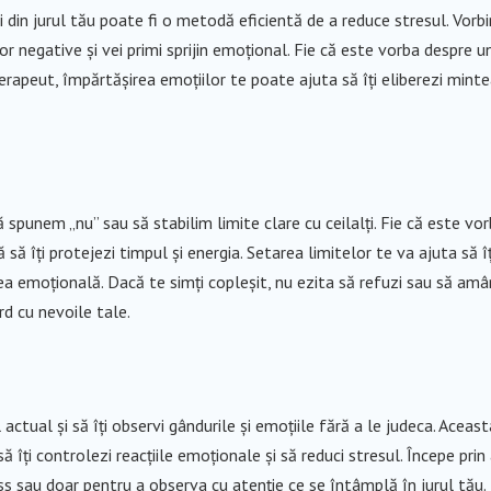
i din jurul tău poate fi o metodă eficientă de a reduce stresul. Vorb
or negative și vei primi sprijin emoțional. Fie că este vorba despre u
erapeut, împărtășirea emoțiilor te poate ajuta să îți eliberezi mint
spunem „nu” sau să stabilim limite clare cu ceilalți. Fie că este vo
 să îți protejezi timpul și energia. Setarea limitelor te va ajuta să îț
ea emoțională. Dacă te simți copleșit, nu ezita să refuzi sau să amâ
rd cu nevoile tale.
tual și să îți observi gândurile și emoțiile fără a le judeca. Aceast
 îți controlezi reacțiile emoționale și să reduci stresul. Începe prin
s sau doar pentru a observa cu atenție ce se întâmplă în jurul tău.