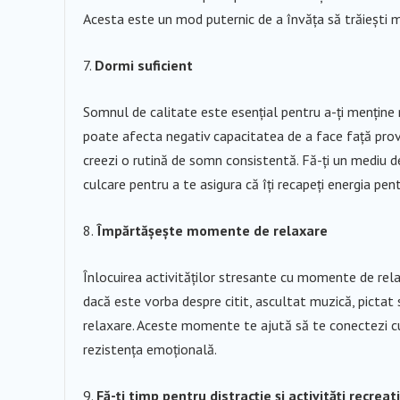
Acesta este un mod puternic de a învăța să trăiești ma
Dormi suficient
Somnul de calitate este esențial pentru a-ți menține r
poate afecta negativ capacitatea de a face față provoc
creezi o rutină de somn consistentă. Fă-ți un mediu de
culcare pentru a te asigura că îți recapeți energia pent
Împărtășește momente de relaxare
Înlocuirea activităților stresante cu momente de relax
dacă este vorba despre citit, ascultat muzică, pictat s
relaxare. Aceste momente te ajută să te conectezi cu t
rezistența emoțională.
Fă-ți timp pentru distracție și activități recreat