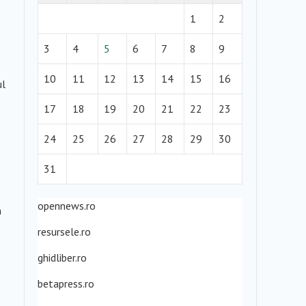
1
2
3
4
5
6
7
8
9
10
11
12
13
14
15
16
ul
17
18
19
20
21
22
23
24
25
26
27
28
29
30
31
opennews.ro
n
resursele.ro
ghidliber.ro
betapress.ro