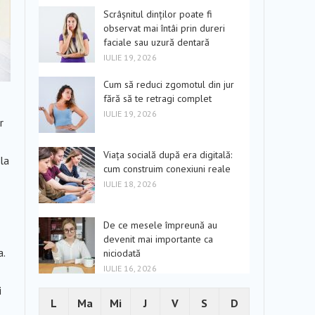
Scrâșnitul dinților poate fi
observat mai întâi prin dureri
faciale sau uzură dentară
IULIE 19, 2026
Cum să reduci zgomotul din jur
fără să te retragi complet
IULIE 19, 2026
r
Viața socială după era digitală:
la
cum construim conexiuni reale
IULIE 18, 2026
De ce mesele împreună au
devenit mai importante ca
a.
niciodată
IULIE 16, 2026
i
L
Ma
Mi
J
V
S
D