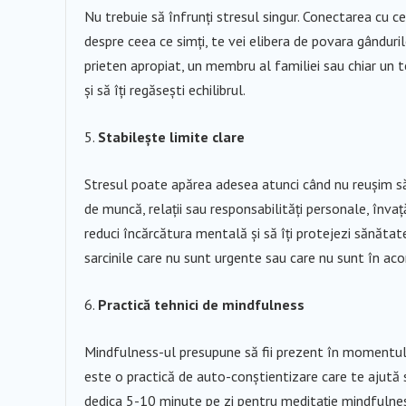
Nu trebuie să înfrunți stresul singur. Conectarea cu ce
despre ceea ce simți, te vei elibera de povara gânduril
prieten apropiat, un membru al familiei sau chiar un t
și să îți regăsești echilibrul.
Stabilește limite clare
Stresul poate apărea adesea atunci când nu reușim să 
de muncă, relații sau responsabilități personale, învață
reduci încărcătura mentală și să îți protejezi sănătat
sarcinile care nu sunt urgente sau care nu sunt în aco
Practică tehnici de mindfulness
Mindfulness-ul presupune să fii prezent în momentul ac
este o practică de auto-conștientizare care te ajută să
dedica 5-10 minute pe zi pentru meditație mindfulnes