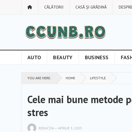
CĂLĂTORII
CASĂ ȘI GRĂDINĂ
DESPRE
AUTO
BEAUTY
BUSINESS
FAS
YOU ARE HERE:
HOME
LIFESTYLE
Cele mai bune metode pen
stres
REDACȚIA
—
APRILIE 3, 2025