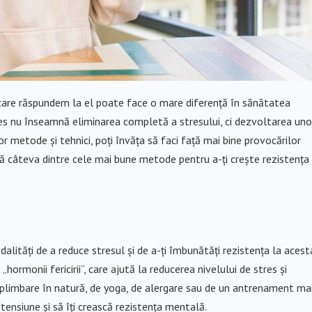
în care răspundem la el poate face o mare diferență în sănătatea
tres nu înseamnă eliminarea completă a stresului, ci dezvoltarea uno
nor metode și tehnici, poți învăța să faci față mai bine provocărilor
ată câteva dintre cele mai bune metode pentru a-ți crește rezistența 
dalități de a reduce stresul și de a-ți îmbunătăți rezistența la acest
„hormonii fericirii”, care ajută la reducerea nivelului de stres și
o plimbare în natură, de yoga, de alergare sau de un antrenament ma
 tensiune și să îți crească rezistența mentală.