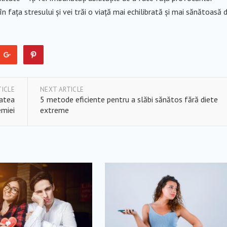
 în fața stresului și vei trăi o viață mai echilibrată și mai sănătoasă d
TICLE
NEXT ARTICLE
tatea
5 metode eficiente pentru a slăbi sănătos fără diete
emiei
extreme