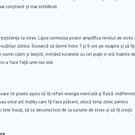
i conștient și mai echilibrat.
ezistența la stres. Lipsa somnului poate amplifica nivelul de stres 
ărilor zilnice. Încearcă să dormi între 7 și 9 ore pe noapte și să îți
 somn calm și liniștit, evitând ecranele cu cel puțin o oră înainte d
ru a face față unei noi zile.
are te poate ajuta să îți refaci energia mentală și fizică. Indiferen
au orice alt hobby care îți face plăcere, alocă timp zilnic pentru
ine însuți, să te deconectezi de la sursele de stres și să îți crești
ive