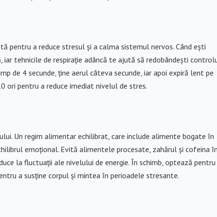
tă pentru a reduce stresul și a calma sistemul nervos. Când ești
ă, iar tehnicile de respirație adâncă te ajută să redobândești control
timp de 4 secunde, ține aerul câteva secunde, iar apoi expiră lent pe
0 ori pentru a reduce imediat nivelul de stres.
ului. Un regim alimentar echilibrat, care include alimente bogate în
 echilibrul emoțional. Evită alimentele procesate, zahărul și cofeina î
uce la fluctuații ale nivelului de energie. În schimb, optează pentru
entru a susține corpul și mintea în perioadele stresante.