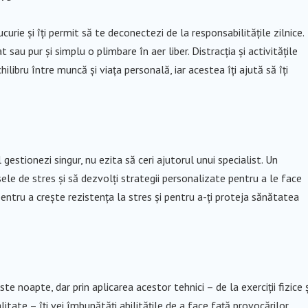
bucurie și îți permit să te deconectezi de la responsabilitățile zilnice.
sau pur și simplu o plimbare în aer liber. Distracția și activitățile
ibru între muncă și viața personală, iar acestea îți ajută să îți
gestionezi singur, nu ezita să ceri ajutorul unui specialist. Un
sele de stres și să dezvolți strategii personalizate pentru a le face
ntru a crește rezistența la stres și pentru a-ți proteja sănătatea
te noapte, dar prin aplicarea acestor tehnici – de la exerciții fizice ș
itate – îți vei îmbunătăți abilitățile de a face față provocărilor