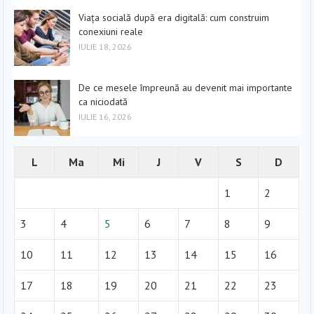
Viața socială după era digitală: cum construim
conexiuni reale
IULIE 18, 2026
De ce mesele împreună au devenit mai importante
ca niciodată
IULIE 16, 2026
L
Ma
Mi
J
V
S
D
1
2
3
4
5
6
7
8
9
10
11
12
13
14
15
16
17
18
19
20
21
22
23