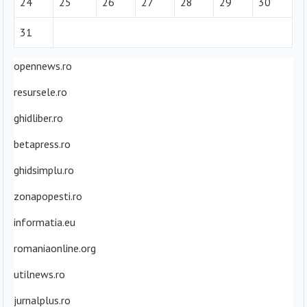
24
25
26
27
28
29
30
31
opennews.ro
resursele.ro
ghidliber.ro
betapress.ro
ghidsimplu.ro
zonapopesti.ro
informatia.eu
romaniaonline.org
utilnews.ro
jurnalplus.ro