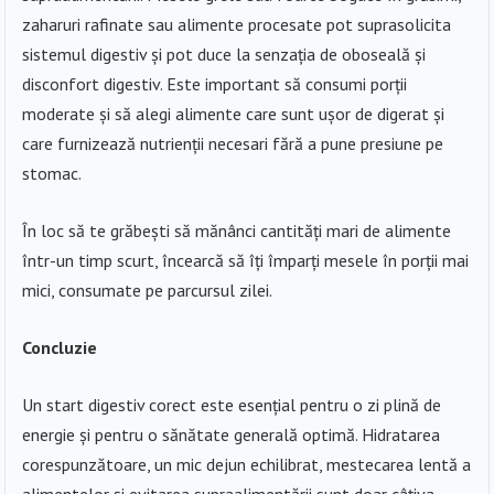
zaharuri rafinate sau alimente procesate pot suprasolicita
sistemul digestiv și pot duce la senzația de oboseală și
disconfort digestiv. Este important să consumi porții
moderate și să alegi alimente care sunt ușor de digerat și
care furnizează nutrienții necesari fără a pune presiune pe
stomac.
În loc să te grăbești să mănânci cantități mari de alimente
într-un timp scurt, încearcă să îți împarți mesele în porții mai
mici, consumate pe parcursul zilei.
Concluzie
Un start digestiv corect este esențial pentru o zi plină de
energie și pentru o sănătate generală optimă. Hidratarea
corespunzătoare, un mic dejun echilibrat, mestecarea lentă a
alimentelor și evitarea supraalimentării sunt doar câțiva