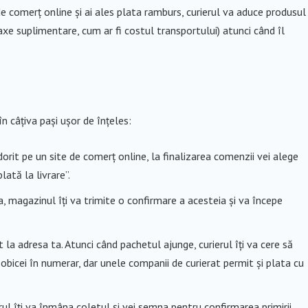
comerț online și ai ales plata ramburs, curierul va aduce produsul
 taxe suplimentare, cum ar fi costul transportului) atunci când îl
n câțiva pași ușor de înțeles:
dorit pe un site de comerț online, la finalizarea comenzii vei alege
ată la livrare”.
, magazinul îți va trimite o confirmare a acesteia și va începe
t la adresa ta. Atunci când pachetul ajunge, curierul îți va cere să
bicei în numerar, dar unele companii de curierat permit și plata cu
rul îți va înmâna coletul și vei semna pentru confirmarea primirii