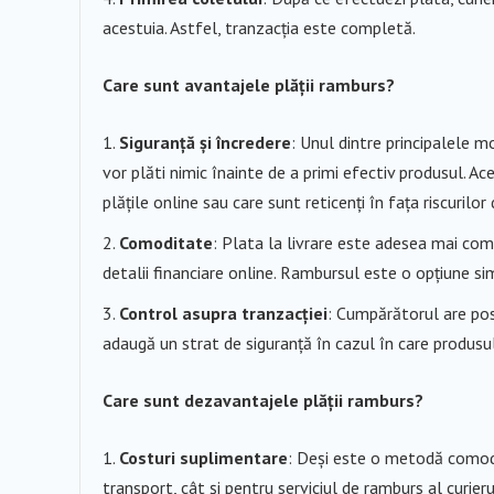
acestuia. Astfel, tranzacția este completă.
Care sunt avantajele plății ramburs?
Siguranță și încredere
: Unul dintre principalele m
vor plăti nimic înainte de a primi efectiv produsul. A
plățile online sau care sunt reticenți în fața riscurilor 
Comoditate
: Plata la livrare este adesea mai com
detalii financiare online. Rambursul este o opțiune s
Control asupra tranzacției
: Cumpărătorul are pos
adaugă un strat de siguranță în cazul în care produsul
Care sunt dezavantajele plății ramburs?
Costuri suplimentare
: Deși este o metodă comod
transport, cât și pentru serviciul de ramburs al curieru