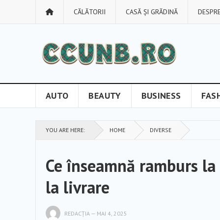
CĂLĂTORII
CASĂ ȘI GRĂDINĂ
DESPRE
AUTO
BEAUTY
BUSINESS
FAS
YOU ARE HERE:
HOME
DIVERSE
Ce înseamnă ramburs la 
la livrare
REDACȚIA
—
MAI 4, 2025