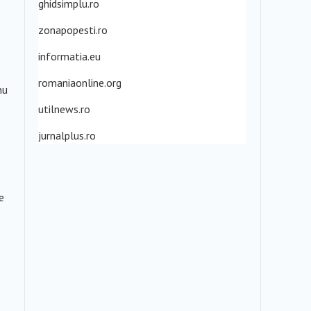
ghidsimplu.ro
zonapopesti.ro
informatia.eu
romaniaonline.org
nu
utilnews.ro
jurnalplus.ro
e