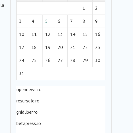
 la
1
2
3
4
5
6
7
8
9
10
11
12
13
14
15
16
17
18
19
20
21
22
23
24
25
26
27
28
29
30
31
opennews.ro
resursele.ro
ghidliber.ro
betapress.ro