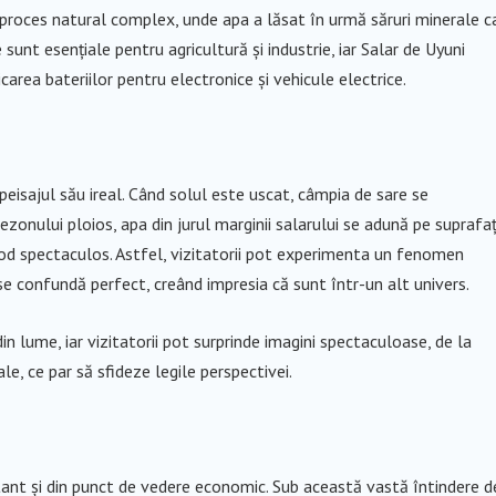
 proces natural complex, unde apa a lăsat în urmă săruri minerale c
sunt esențiale pentru agricultură și industrie, iar Salar de Uyuni
carea bateriilor pentru electronice și vehicule electrice.
eisajul său ireal. Când solul este uscat, câmpia de sare se
zonului ploios, apa din jurul marginii salarului se adună pe suprafa
mod spectaculos. Astfel, vizitatorii pot experimenta un fenomen
 se confundă perfect, creând impresia că sunt într-un alt univers.
n lume, iar vizitatorii pot surprinde imagini spectaculoase, de la
ale, ce par să sfideze legile perspectivei.
rtant și din punct de vedere economic. Sub această vastă întindere d