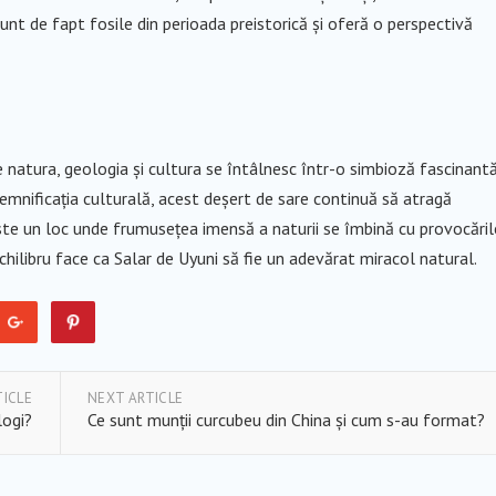
sunt de fapt fosile din perioada preistorică și oferă o perspectivă
de natura, geologia și cultura se întâlnesc într-o simbioză fascinantă
semnificația culturală, acest deșert de sare continuă să atragă
 Este un loc unde frumusețea imensă a naturii se îmbină cu provocăril
hilibru face ca Salar de Uyuni să fie un adevărat miracol natural.
TICLE
NEXT ARTICLE
logi?
Ce sunt munții curcubeu din China și cum s-au format?