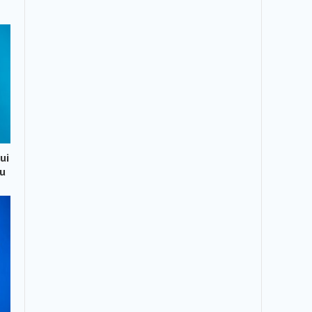
ui
ău