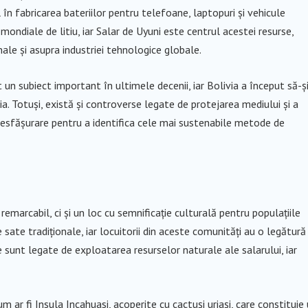
l în fabricarea bateriilor pentru telefoane, laptopuri și vehicule
mondiale de litiu, iar Salar de Uyuni este centrul acestei resurse,
le și asupra industriei tehnologice globale.
 un subiect important în ultimele decenii, iar Bolivia a început să-ș
a. Totuși, există și controverse legate de protejarea mediului și a
în desfășurare pentru a identifica cele mai sustenabile metode de
remarcabil, ci și un loc cu semnificație culturală pentru populațiile
sate tradiționale, iar locuitorii din aceste comunități au o legătură
e sunt legate de exploatarea resurselor naturale ale salarului, iar
m ar fi Insula Incahuasi, acoperite cu cactuși uriași, care constituie