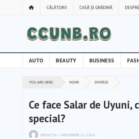
CĂLĂTORII
CASĂ ȘI GRĂDINĂ
DESPRE
AUTO
BEAUTY
BUSINESS
FAS
YOU ARE HERE:
HOME
DIVERSE
Ce face Salar de Uyuni, 
special?
REDACȚIA
—
DECEMBRIE 21, 2024