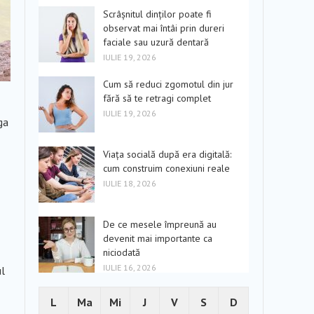
Scrâșnitul dinților poate fi
observat mai întâi prin dureri
faciale sau uzură dentară
IULIE 19, 2026
Cum să reduci zgomotul din jur
fără să te retragi complet
IULIE 19, 2026
ga
Viața socială după era digitală:
cum construim conexiuni reale
IULIE 18, 2026
De ce mesele împreună au
devenit mai importante ca
niciodată
IULIE 16, 2026
ul
L
Ma
Mi
J
V
S
D