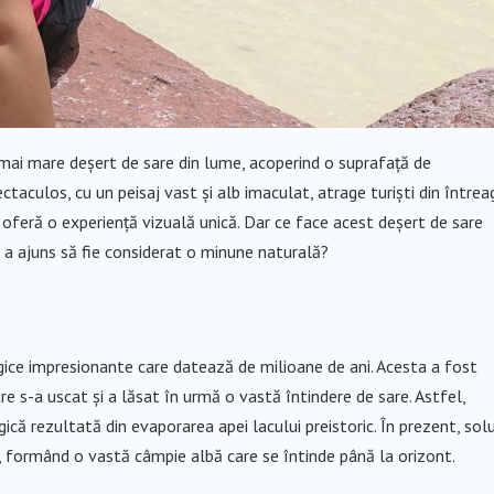
l mai mare deșert de sare din lume, acoperind o suprafață de
ctaculos, cu un peisaj vast și alb imaculat, atrage turiști din întrea
ce oferă o experiență vizuală unică. Dar ce face acest deșert de sare
e a ajuns să fie considerat o minune naturală?
ogice impresionante care datează de milioane de ani. Acesta a fost
e s-a uscat și a lăsat în urmă o vastă întindere de sare. Astfel,
că rezultată din evaporarea apei lacului preistoric. În prezent, sol
e, formând o vastă câmpie albă care se întinde până la orizont.