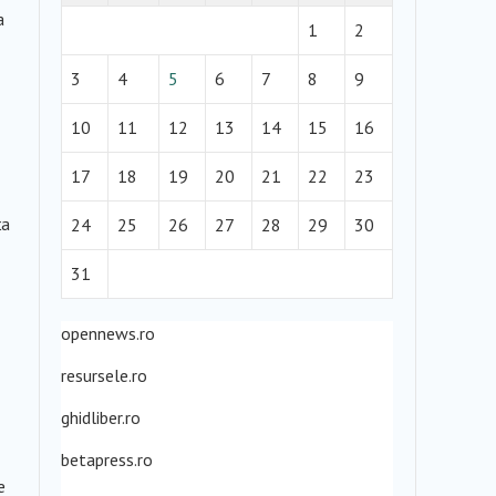
a
1
2
3
4
5
6
7
8
9
10
11
12
13
14
15
16
17
18
19
20
21
22
23
ța
24
25
26
27
28
29
30
31
opennews.ro
resursele.ro
ghidliber.ro
betapress.ro
e