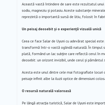
Această vastă întindere de sare este rezultatul unui
sodiu, magneziu și potasiu. Aceste substanțe minerale 
reprezintă o importantă sursă de litiu, folosit în fabri
Un peisaj deosebit și o experiență vizuală unică
Ceea ce face Salar de Uyuni cu adevărat special este p
transformă într-o vastă oglindă naturală. În timpul se
plată, formând un lac subțire care reflectă cerul în 
deosebit: un orizont invizibil, unde cerul și pământul
Acesta este unul dintre cele mai fotografiate locuri di
peisaje infinit albe la iluzii optice de dimensiuni colos
O resursă naturală valoroasă
Pe lângă atracția turistică, Salar de Uyuni este impo