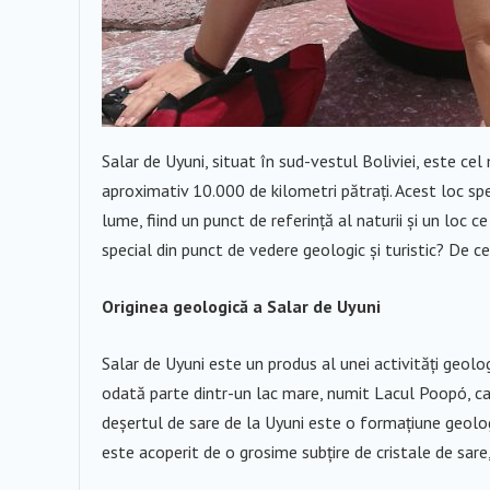
Salar de Uyuni, situat în sud-vestul Boliviei, este ce
aproximativ 10.000 de kilometri pătrați. Acest loc spe
lume, fiind un punct de referință al naturii și un loc 
special din punct de vedere geologic și turistic? De c
Originea geologică a Salar de Uyuni
Salar de Uyuni este un produs al unei activități geol
odată parte dintr-un lac mare, numit Lacul Poopó, car
deșertul de sare de la Uyuni este o formațiune geologi
este acoperit de o grosime subțire de cristale de sar