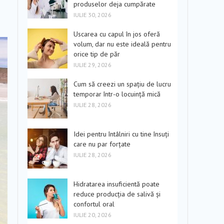
produselor deja cumpărate
IULIE 30, 2026
Uscarea cu capul în jos oferă
volum, dar nu este ideală pentru
orice tip de păr
IULIE 29, 2026
Cum să creezi un spațiu de lucru
temporar într-o locuință mică
IULIE 28, 2026
Idei pentru întâlniri cu tine însuți
care nu par forțate
IULIE 28, 2026
Hidratarea insuficientă poate
reduce producția de salivă și
confortul oral
IULIE 20, 2026