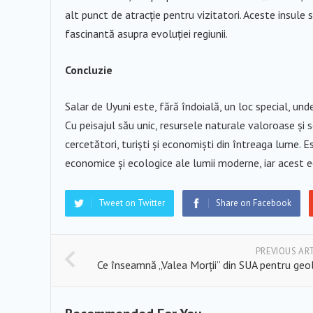
alt punct de atracție pentru vizitatori. Aceste insule 
fascinantă asupra evoluției regiunii.
Concluzie
Salar de Uyuni este, fără îndoială, un loc special, un
Cu peisajul său unic, resursele naturale valoroase și 
cercetători, turiști și economiști din întreaga lume.
economice și ecologice ale lumii moderne, iar acest ec
Tweet on Twitter
Share on Facebook
PREVIOUS AR
Ce înseamnă „Valea Morții” din SUA pentru geo