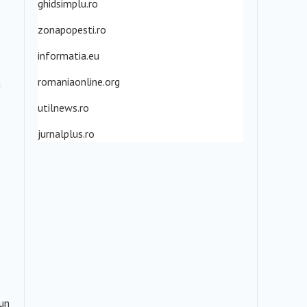
ghidsimplu.ro
zonapopesti.ro
informatia.eu
romaniaonline.org
i
utilnews.ro
jurnalplus.ro
 un