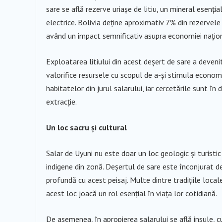
sare se află rezerve uriașe de litiu, un mineral esenția
electrice. Bolivia deține aproximativ 7% din rezervele 
având un impact semnificativ asupra economiei naționa
Exploatarea litiului din acest deșert de sare a devenit
valorifice resursele cu scopul de a-și stimula economi
habitatelor din jurul salarului, iar cercetările sunt 
extracție.
Un loc sacru și cultural
Salar de Uyuni nu este doar un loc geologic și turistic 
indigene din zonă. Deșertul de sare este înconjurat de 
profundă cu acest peisaj. Multe dintre tradițiile local
acest loc joacă un rol esențial în viața lor cotidiană.
De asemenea, în apropierea salarului se află insule, cu