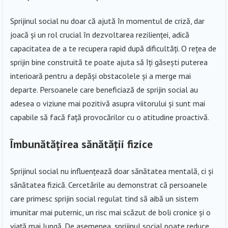
Sprijinul social nu doar că ajută în momentul de criză, dar
joacă și un rol crucial în dezvoltarea rezilienței, adică
capacitatea de a te recupera rapid după dificultăți. O rețea de
sprijin bine construită te poate ajuta să îți găsești puterea
interioară pentru a depăși obstacolele și a merge mai
departe. Persoanele care beneficiază de sprijin social au
adesea o viziune mai pozitivă asupra viitorului și sunt mai
capabile să facă față provocărilor cu o atitudine proactivă.
Îmbunătățirea sănătății fizice
Sprijinul social nu influențează doar sănătatea mentală, ci și
sănătatea fizică. Cercetările au demonstrat că persoanele
care primesc sprijin social regulat tind să aibă un sistem
imunitar mai puternic, un risc mai scăzut de boli cronice și o
viață mai lungă. De asemenea, sprijinul social poate reduce