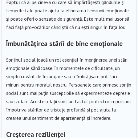
Faptul că ai pe cineva cu care să împărtășești gândurile și
temerile tale poate ajuta la eliberarea tensiunii emoționale
și poate oferi o senzație de siguranță. Este mult mai ușor să
faci față provocărilor când știi că nu ești singur în fața lor.
Îmbunătățirea stării de bine emoționale
Sprijinul social joacă un rol esențial în menținerea unei stări
emoționale sănătoase. În momentele de dificultate, un
simplu cuvânt de încurajare sau o îmbrățișare pot face
minuni pentru moralul nostru. Persoanele care primesc sprijin
social sunt mai puțin susceptibile să experimenteze depresie
sau izolare. Aceste relații sunt un factor protector important
împotriva stărilor de tristețe profundă și pot ajuta la
crearea unui sentiment de apartenență și încredere.
Creșterea rezilienței