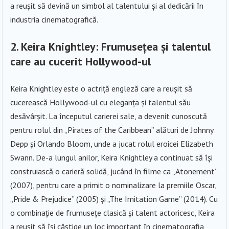
a reușit să devină un simbol al talentului și al dedicării în
industria cinematografică.
2.
Keira Knightley: Frumusețea și talentul
care au cucerit Hollywood-ul
Keira Knightley este o actriță engleză care a reușit să
cucerească Hollywood-ul cu eleganța și talentul său
desăvârșit. La începutul carierei sale, a devenit cunoscută
pentru rolul din „Pirates of the Caribbean” alături de Johnny
Depp și Orlando Bloom, unde a jucat rolul eroicei Elizabeth
Swann. De-a lungul anilor, Keira Knightley a continuat să își
construiască o carieră solidă, jucând în filme ca „Atonement”
(2007), pentru care a primit o nominalizare la premiile Oscar,
„Pride & Prejudice” (2005) și „The Imitation Game” (2014). Cu
o combinație de frumusețe clasică și talent actoricesc, Keira
a reușit să își câștige un loc important în cinematografia