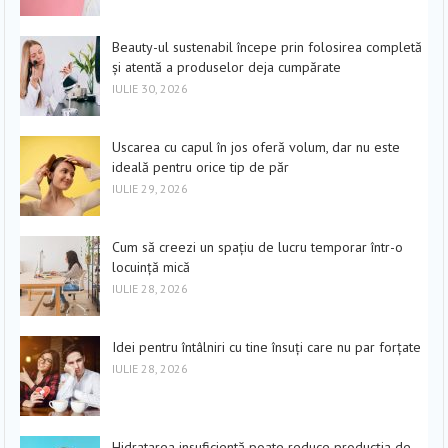
Beauty-ul sustenabil începe prin folosirea completă
și atentă a produselor deja cumpărate
IULIE 30, 2026
Uscarea cu capul în jos oferă volum, dar nu este
ideală pentru orice tip de păr
IULIE 29, 2026
Cum să creezi un spațiu de lucru temporar într-o
locuință mică
IULIE 28, 2026
Idei pentru întâlniri cu tine însuți care nu par forțate
IULIE 28, 2026
Hidratarea insuficientă poate reduce producția de