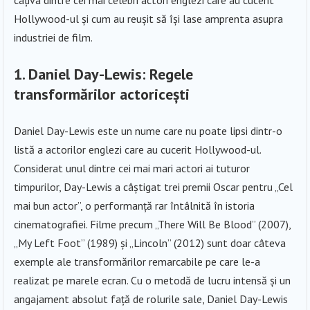
câțiva dintre cei mai celebri actori englezi care au cucerit
Hollywood-ul și cum au reușit să își lase amprenta asupra
industriei de film.
1.
Daniel Day-Lewis: Regele
transformărilor actoricești
Daniel Day-Lewis este un nume care nu poate lipsi dintr-o
listă a actorilor englezi care au cucerit Hollywood-ul.
Considerat unul dintre cei mai mari actori ai tuturor
timpurilor, Day-Lewis a câștigat trei premii Oscar pentru „Cel
mai bun actor”, o performanță rar întâlnită în istoria
cinematografiei. Filme precum „There Will Be Blood” (2007),
„My Left Foot” (1989) și „Lincoln” (2012) sunt doar câteva
exemple ale transformărilor remarcabile pe care le-a
realizat pe marele ecran. Cu o metodă de lucru intensă și un
angajament absolut față de rolurile sale, Daniel Day-Lewis