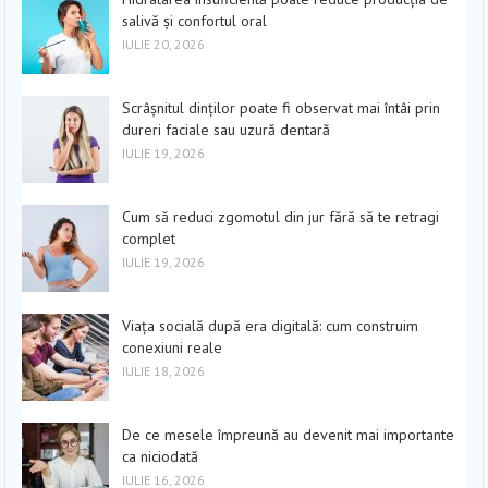
salivă și confortul oral
IULIE 20, 2026
Scrâșnitul dinților poate fi observat mai întâi prin
dureri faciale sau uzură dentară
IULIE 19, 2026
Cum să reduci zgomotul din jur fără să te retragi
complet
IULIE 19, 2026
Viața socială după era digitală: cum construim
conexiuni reale
IULIE 18, 2026
De ce mesele împreună au devenit mai importante
ca niciodată
IULIE 16, 2026