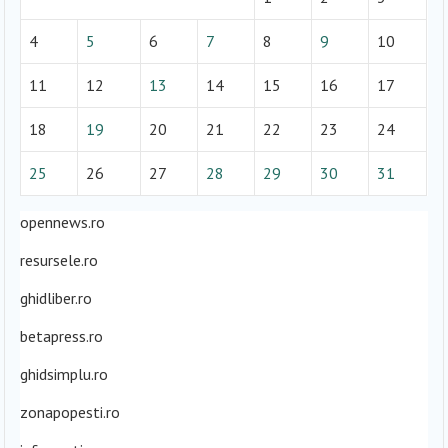
4
5
6
7
8
9
10
11
12
13
14
15
16
17
18
19
20
21
22
23
24
25
26
27
28
29
30
31
opennews.ro
resursele.ro
ghidliber.ro
betapress.ro
ghidsimplu.ro
zonapopesti.ro