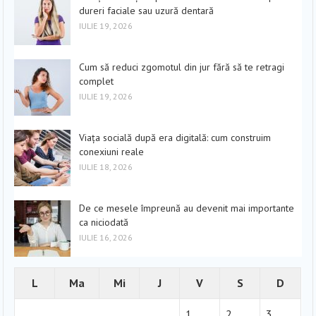
dureri faciale sau uzură dentară
IULIE 19, 2026
Cum să reduci zgomotul din jur fără să te retragi
complet
IULIE 19, 2026
Viața socială după era digitală: cum construim
conexiuni reale
IULIE 18, 2026
De ce mesele împreună au devenit mai importante
ca niciodată
IULIE 16, 2026
L
Ma
Mi
J
V
S
D
1
2
3