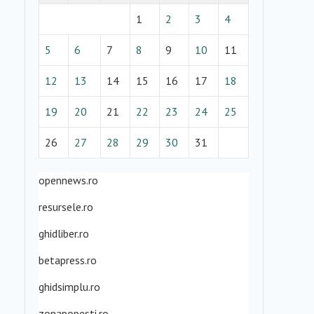
1
2
3
4
5
6
7
8
9
10
11
12
13
14
15
16
17
18
19
20
21
22
23
24
25
26
27
28
29
30
31
opennews.ro
resursele.ro
ghidliber.ro
betapress.ro
ghidsimplu.ro
zonapopesti.ro