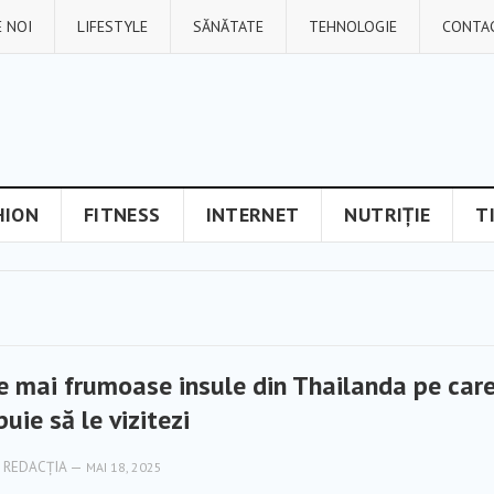
 NOI
LIFESTYLE
SĂNĂTATE
TEHNOLOGIE
CONTA
HION
FITNESS
INTERNET
NUTRIȚIE
T
e mai frumoase insule din Thailanda pe car
buie să le vizitezi
REDACȚIA
—
MAI 18, 2025