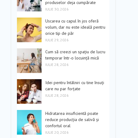
produselor deja cumpărate
IULIE 30, 2026
Uscarea cu capul în jos oferă
volum, dar nu este ideală pentru
orice tip de păr
IULIE 29, 2026
Cum să creezi un spațiu de lucru
temporar într-o locuință mică
IULIE 28, 2026
Idei pentru întâlniri cu tine însuți
care nu par forțate
IULIE 28, 2026
Hidratarea insuficientă poate
reduce producția de salivă și
confortul oral
IULIE 20, 2026