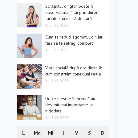
Scrâșnitul dinților poate fi
observat mai întâi prin dureri
faciale sau uzură dentară
IULIE 19, 2026
Cum să reduci zgomotul din jur
fără să te retragi complet
IULIE 19, 2026
Viața socială după era digitală:
cum construim conexiuni reale
IULIE 18, 2026
De ce mesele împreună au
devenit mai importante ca
niciodată
IULIE 16, 2026
L
Ma
Mi
J
V
S
D