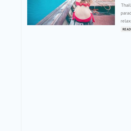
Thail
parad
relax
READ