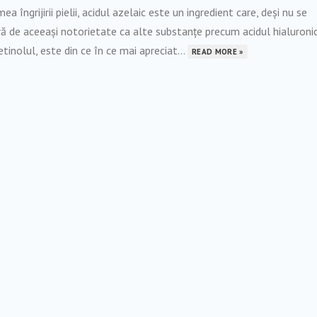
mea îngrijirii pielii, acidul azelaic este un ingredient care, deși nu se
ă de aceeași notorietate ca alte substanțe precum acidul hialuroni
etinolul, este din ce în ce mai apreciat...
READ MORE »