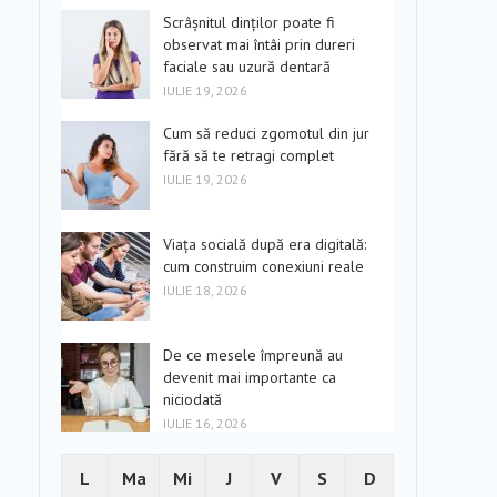
Scrâșnitul dinților poate fi
observat mai întâi prin dureri
faciale sau uzură dentară
IULIE 19, 2026
Cum să reduci zgomotul din jur
fără să te retragi complet
IULIE 19, 2026
Viața socială după era digitală:
cum construim conexiuni reale
IULIE 18, 2026
De ce mesele împreună au
devenit mai importante ca
niciodată
IULIE 16, 2026
L
Ma
Mi
J
V
S
D