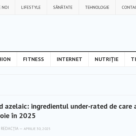
 NOI
LIFESTYLE
SĂNĂTATE
TEHNOLOGIE
CONTA
HION
FITNESS
INTERNET
NUTRIȚIE
T
d azelaic: ingredientul under-rated de care 
oie în 2025
REDACȚIA
—
APRILIE 30, 2025