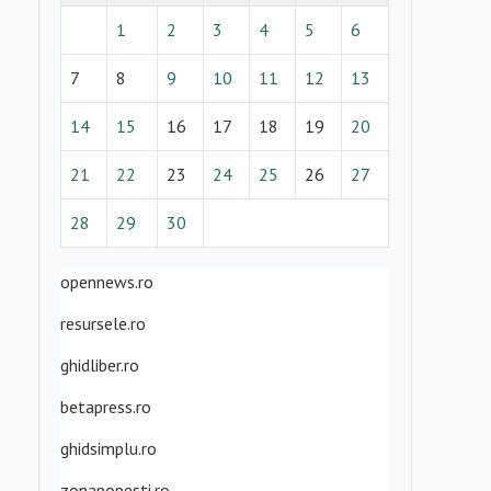
1
2
3
4
5
6
7
8
9
10
11
12
13
14
15
16
17
18
19
20
21
22
23
24
25
26
27
28
29
30
opennews.ro
resursele.ro
ghidliber.ro
betapress.ro
ghidsimplu.ro
zonapopesti.ro