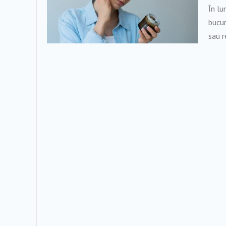
În lu
bucur
sau r