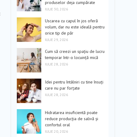
produselor deja cumpărate
IULIE 30, 2026
c
Uscarea cu capul în jos oferă
volum, dar nu este ideală pentru
orice tip de păr
IULIE 29, 2026
Cum să creezi un spațiu de lucru
temporar într-o locuință mică
IULIE 28, 2026
Idei pentru întâlniri cu tine însuți
care nu par forțate
IULIE 28, 2026
Hidratarea insuficientă poate
reduce producția de salivă și
confortul oral
IULIE 20, 2026