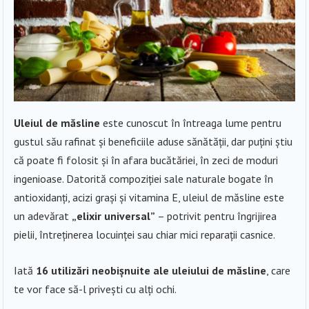
Uleiul de măsline
este cunoscut în întreaga lume pentru
gustul său rafinat și beneficiile aduse sănătății, dar puțini știu
că poate fi folosit și în afara bucătăriei, în zeci de moduri
ingenioase. Datorită compoziției sale naturale bogate în
antioxidanți, acizi grași și vitamina E, uleiul de măsline este
un adevărat
„elixir universal”
– potrivit pentru îngrijirea
pielii, întreținerea locuinței sau chiar mici reparații casnice.
Iată
16 utilizări neobișnuite ale uleiului de măsline
, care
te vor face să-l privești cu alți ochi.