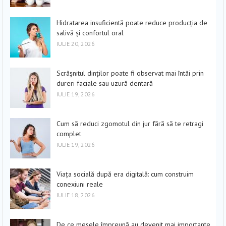
Hidratarea insuficientă poate reduce producția de
salivă și confortul oral
IULIE 20, 2026
Scrâșnitul dinților poate fi observat mai întâi prin
dureri faciale sau uzură dentară
IULIE 19, 2026
Cum să reduci zgomotul din jur fără să te retragi
complet
IULIE 19, 2026
Viața socială după era digitală: cum construim
conexiuni reale
IULIE 18, 2026
De ce mesele împreună au devenit mai importante