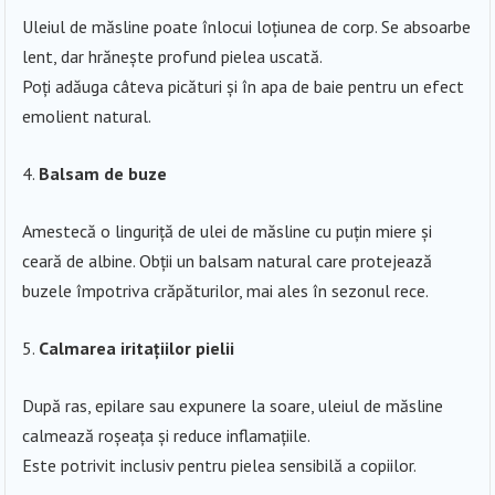
Uleiul de măsline poate înlocui loțiunea de corp. Se absoarbe
lent, dar hrănește profund pielea uscată.
Poți adăuga câteva picături și în apa de baie pentru un efect
emolient natural.
Balsam de buze
Amestecă o linguriță de ulei de măsline cu puțin miere și
ceară de albine. Obții un balsam natural care protejează
buzele împotriva crăpăturilor, mai ales în sezonul rece.
Calmarea iritațiilor pielii
După ras, epilare sau expunere la soare, uleiul de măsline
calmează roșeața și reduce inflamațiile.
Este potrivit inclusiv pentru pielea sensibilă a copiilor.