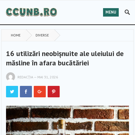
MENU
HOME
DIVERSE
16 utilizări neobișnuite ale uleiului de
măsline în afara bucătăriei
REDACȚIA
—
MAI 31, 2026