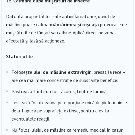
Calmare după mușcături de insecte
Datorită proprietăților sale antiinflamatoare, uleiul de
măsline poate calma
mâncărimea și roșeața
provocate de
mușcăturile de țânțari sau albine. Aplică direct pe zona
afectată și lasă să acționeze.
Sfaturi utile
Folosește
ulei de măsline extravirgin
, presat la rece –
are cea mai mare concentrație de substanțe benefice.
Păstrează-l într-un loc răcoros, ferit de lumină.
Testează întotdeauna pe o porțiune mică de piele înainte
de a-l aplica pe suprafețe extinse, pentru a evita
eventualele reacții.
Nu folosi uleiul de măsline ca remediu medical în cazuri