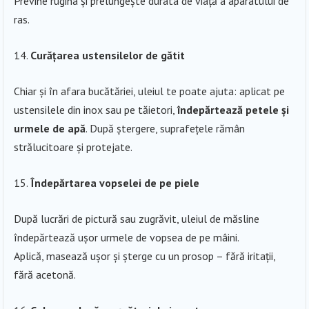
Previne rugina și prelungește durata de viață a aparatului de
ras.
Curățarea ustensilelor de gătit
Chiar și în afara bucătăriei, uleiul te poate ajuta: aplicat pe
ustensilele din inox sau pe tăietori,
îndepărtează petele și
urmele de apă
. După ștergere, suprafețele rămân
strălucitoare și protejate.
Îndepărtarea vopselei de pe piele
După lucrări de pictură sau zugrăvit, uleiul de măsline
îndepărtează ușor urmele de vopsea de pe mâini.
Aplică, masează ușor și șterge cu un prosop – fără iritații,
fără acetonă.