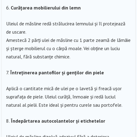
Curățarea mobilierului din lemn
Uleiul de măsline redă strălucirea lemnului și îl protejează
de uscare.
Amestecă 2 părți ulei de măsline cu 1 parte zeamă de lămâie
și șterge mobilierul cu o cârpă moale. Vei obține un luciu
natural, fără substanțe chimice.
Întreținerea pantofilor și genților din piele
Aplică o cantitate mică de ulei pe o lavetă și freacă ușor
suprafața de piele. Uleiul curăță, înmoaie și redă luciul
natural al pielii. Este ideal și pentru curele sau portofele.
Îndepărtarea autocolantelor și etichetelor
Uleiul de măsline dizolvă adezivul fără a deteriora