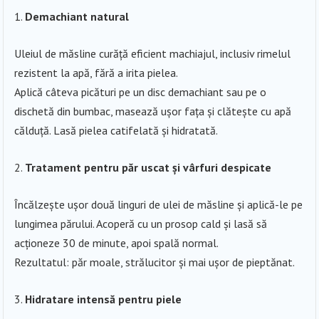
Demachiant natural
Uleiul de măsline curăță eficient machiajul, inclusiv rimelul
rezistent la apă, fără a irita pielea.
Aplică câteva picături pe un disc demachiant sau pe o
dischetă din bumbac, masează ușor fața și clătește cu apă
călduță. Lasă pielea catifelată și hidratată.
Tratament pentru păr uscat și vârfuri despicate
Încălzește ușor două linguri de ulei de măsline și aplică-le pe
lungimea părului. Acoperă cu un prosop cald și lasă să
acționeze 30 de minute, apoi spală normal.
Rezultatul: păr moale, strălucitor și mai ușor de pieptănat.
Hidratare intensă pentru piele